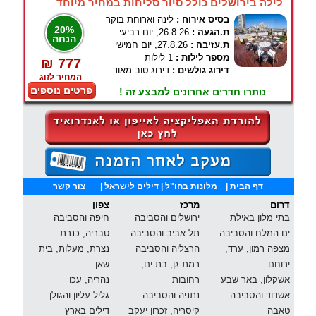
לילה בירושלים כולל סיור סליחות במחיר מיוחד
בסיס אירוח :
לינה וארוחת בוקר
20%
ת.הגעה :
26.8.26, יום רביעי
הנחה
ת.עזיבה :
27.8.26, יום חמישי
מספר לילות :
1 לילות
₪ 777
דירוג גולשים :
דירוג טוב מאוד
המחיר לזוג
פרטים נוספים
נותרו חדרים אחרונים למבצע זה !
דף הבית
|
מלונות בחו"ל
| דילים לישראל |
צור קשר
דרום
מרכז
צפון
בתי מלון באילת
ירושלים והסביבה
חיפה והסביבה
ים המלח והסביבה
תל אביב והסביבה
טבריה, כנרת
מצפה רמון, ערד,
הרצליה והסביבה
נצרת, מעלות, בית
ירוחם
רמת גן, בת ים,
שאן
אשקלון, באר שבע
רחובות
נהריה, עכו
אשדוד והסביבה
נתניה והסביבה
גליל עליון והגולן
טאבה
קיסריה, זכרון יעקב
דילים בארץ